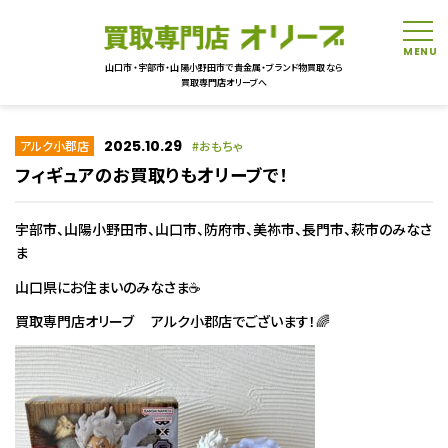
tog
山口市・宇部市・山陽小野田市で貴金属・ブランド物買取なら
買取専門店オリーブへ
2025.10.29
アルク小郡店
おもちゃ
フィギュアのお買取りもオリーブで！
宇部市、山陽小野田市、山口市、防府市、美祢市、長門市、萩市のみなさ
ま
山口県にお住まいのみなさま☕
買取専門店オリーブ アルク小郡店でございます！🌈