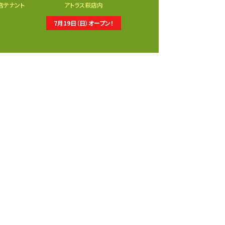
店テナント
アトラス萩店内
7月19日（日）オープン！