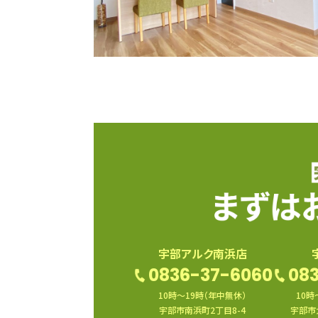
宇部アルク南浜店
0836-37-6060
083
10時〜19時（年中無休）
10時
宇部市南浜町2丁目8-4
宇部市