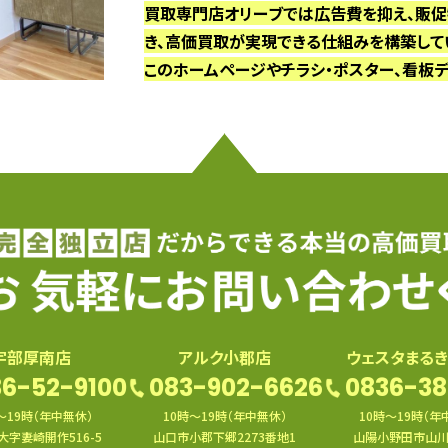
買取専門店オリーブでは広告費を抑え、販促
き、高価買取が実現できる仕組みを構築して
このホームページやチラシ・ポスター、看板デ
宇部厚南店
アルク小郡店
ウェスタまる
6-52-9100
083-902-6626
0836-38
〜19時（年中無休）
10時〜19時（年中無休）
10時〜19時（年
大字妻崎開作516-5
山口市小郡下郷2273番地1
山陽小野田市山川1