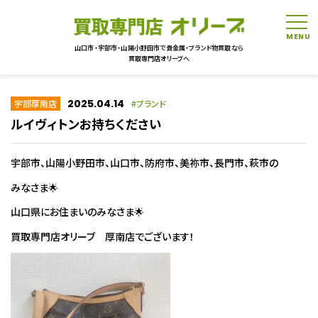
tog
山口市・宇部市・山陽小野田市で貴金属・ブランド物買取なら
買取専門店オリーブへ
2025.04.14
宇部厚南店
ブランド
ルイヴィトンお持ちください
宇部市、山陽小野田市、山口市、防府市、美祢市、長門市、萩市の
みなさま🌟
山口県にお住まいのみなさま🌟
買取専門店オリーブ 厚南店でございます！