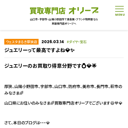
tog
山口市・宇部市・山陽小野田市で貴金属・ブランド物買取なら
買取専門店オリーブへ
2026.03.14
ウェスタまるき厚狭店
ダイヤ・宝石
ジュエリーって最高ですよね💎✨
ジュエリーのお買取り得意分野です
💍💎🌟
厚狭、山陽小野田市、宇部市、山口市、防府市、美祢市、長門市、萩市の
みなさま🌈
山口県にお住いのみなさま🌈買取専門店オリーブでございます😆💙💎
さて、本日のブログは・・・💎