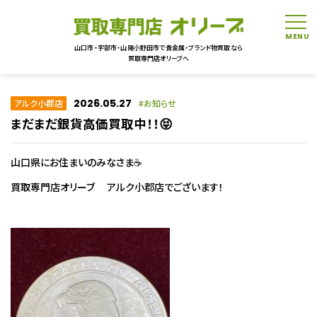
tog
山口市・宇部市・山陽小野田市で貴金属・ブランド物買取なら
買取専門店オリーブへ
2026.05.27
アルク小郡店
お知らせ
まだまだ銀貨高価買取中！！😝
山口県にお住まいのみなさま☕
買取専門店オリーブ アルク小郡店でございます！