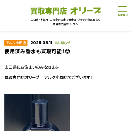
tog
山口市・宇部市・山陽小野田市で貴金属・ブランド物買取なら
買取専門店オリーブへ
2026.06.11
アルク小郡店
お知らせ
使用済み香水も買取可能！😊
山口県にお住まいのみなさま☕
買取専門店オリーブ アルク小郡店でございます！