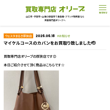
tog
山口市・宇部市・山陽小野田市で貴金属・ブランド物買取なら
買取専門店オリーブへ
2026.06.18
ウェスタまるき厚狭店
お知らせ
マイケルコースのカバンをお買取り致しました🫡
買取専門店オリーブの厚狭店です😍
本日ご紹介させて頂く商品はこちらです☆