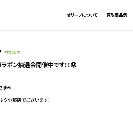
オリーブについて
買取商品例
7
お知らせ
ラポン抽選会開催中です！！😝
さま☕
ルク小郡店でございます！