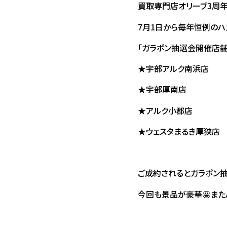
買取専門店オリーブ3周
7月1日から毎年恒例のハ
「ガラポン抽選会開催店舗
★宇部アルク南浜店
★宇部厚南店
★アルク小郡店
★ウェスタまるき厚狭店
ご成約されるとガラポン抽
今回も景品が豪華🤩また