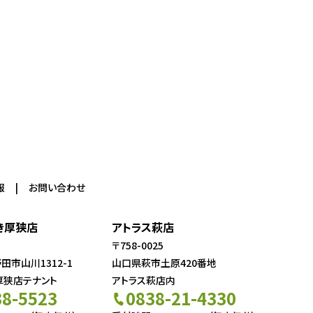
報
お問い合わせ
き厚狭店
アトラス萩店
〒758-0025
市山川1312-1
山口県萩市土原420番地
厚狭店テナント
アトラス萩店内
38-5523
0838-21-4330