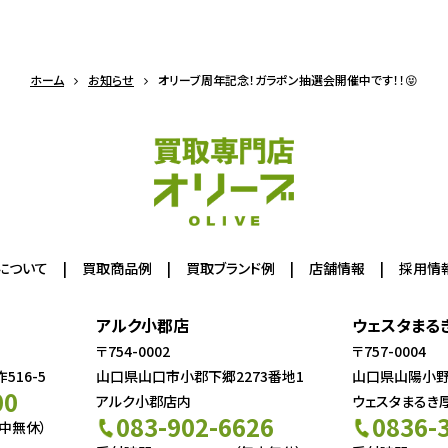
ホーム
お知らせ
オリーブ周年記念！ガラポン抽選会開催中です！！😝
について
買取商品例
買取ブランド例
店舗情報
採用情
アルク小郡店
ウェスタまる
〒754-0002
〒757-0004
16-5
山口県山口市小郡下郷2273番地1
山口県山陽小野田
00
アルク小郡店内
ウェスタまるき
083-902-6626
0836-
年中無休）