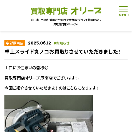
tog
山口市・宇部市・山陽小野田市で貴金属・ブランド物買取なら
買取専門店オリーブへ
2025.06.12
宇部厚南店
お知らせ
卓上スライド丸ノコお買取りさせていただきました！
山口にお住まいの皆様😄
買取専門店オリーブ 厚南店でございます✨
今回ご紹介させていただきますのはこちらになります！