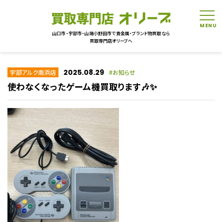
tog
山口市・宇部市・山陽小野田市で貴金属・ブランド物買取なら
買取専門店オリーブへ
2025.08.29
宇部アルク南浜店
お知らせ
使わなくなったゲーム機買取ります🎶✨