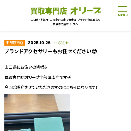
tog
山口市・宇部市・山陽小野田市で貴金属・ブランド物買取なら
買取専門店オリーブへ
2025.10.26
宇部厚南店
お知らせ
ブランドアクセサリーもお任せください😊
山口県にお住いの皆様☕
買取専門店オリーブ宇部厚南店です🌟
今回ご紹介させていただきますのはこちらになります！