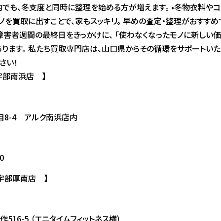
内でも、冬支度と同時に整理を始める方が増えます。 •冬物衣料やコー
を買取に出すことで、家もスッキリ。 早めの査定・整理がおすすめです。
障害者週間の最終日をきっかけに、 「使わなくなったモノに新しい
あります。 私たち買取専門店は、山口県からその循環をサポートいた
さい！
宇部南浜店 】
8-4 アルク南浜店内
0
 宇部厚南店 】
16-5 （エニタイムフィットネス横）