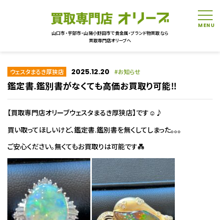
tog
山口市・宇部市・山陽小野田市で貴金属・ブランド物買取なら
買取専門店オリーブへ
2025.12.20
ウェスタまるき厚狭店
お知らせ
鑑定書.鑑別書がなくても高価お買取り可能‼
【買取専門店オリーブウェスタまるき厚狭店】です☺♪
買い取ってほしいけど、鑑定書.鑑別書を無くしてしまった。。。
ご安心ください。無くてもお買取りは可能です💑