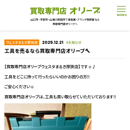
tog
山口市・宇部市・山陽小野田市で貴金属・ブランド物買取なら
買取専門店オリーブへ
2025.12.21
ウェスタまるき厚狭店
お知らせ
工具を売るなら買取専門店オリーブ🔨
【買取専門店オリーブウェスタまるき厚狭店】です☺♪
工具をどこに持って行ったらいいのかお困りの方‼
ご安心ください☺
買取専門店オリーブは、工具も買い取らせていただいております‼