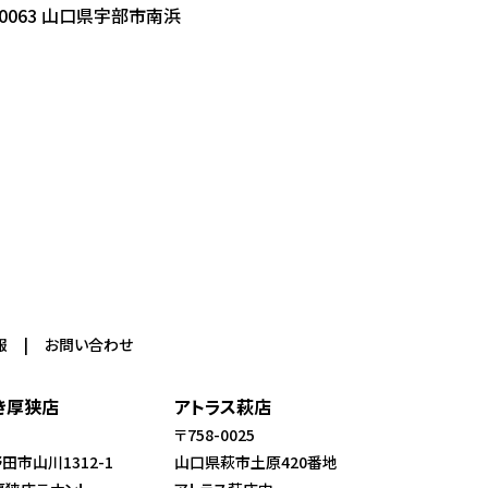
0063 山口県宇部市南浜
報
お問い合わせ
き厚狭店
アトラス萩店
〒758-0025
市山川1312-1
山口県萩市土原420番地