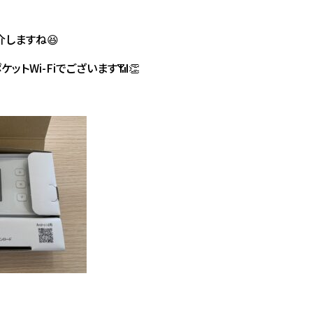
しますね😆
ットWi-Fiでございます📶👏