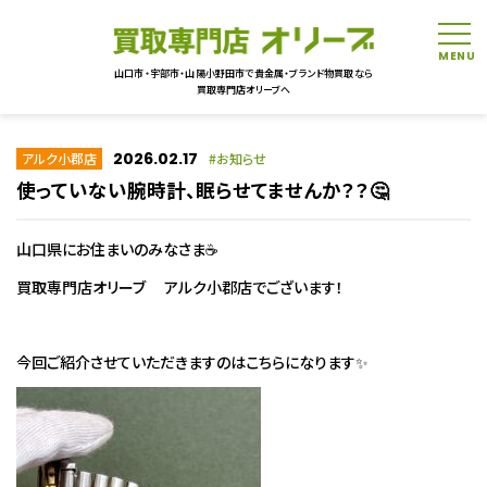
tog
山口市・宇部市・山陽小野田市で貴金属・ブランド物買取なら
買取専門店オリーブへ
2026.02.17
アルク小郡店
お知らせ
使っていない腕時計、眠らせてませんか？？🤔
山口県にお住まいのみなさま☕
買取専門店オリーブ アルク小郡店でございます！
今回ご紹介させていただきますのはこちらになります✨