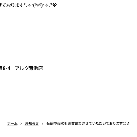
ます°˖✧◝(⁰▿⁰)◜✧˖°💖
8-4 アルク南浜店
ホーム
お知らせ
石鹼や香水もお買取りさせていただいております😍🎵