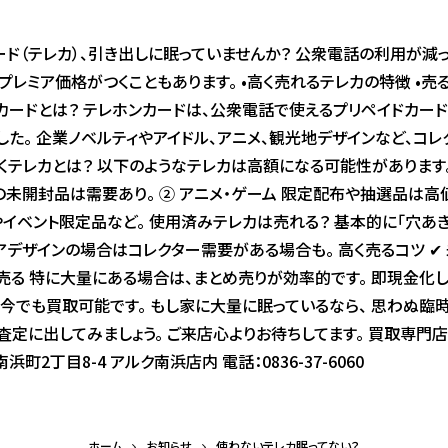
ド（テレカ）、引き出しに眠っていませんか？ 公衆電話の利用が減
プレミア価格がつくこともあります。 •高く売れるテレカの特徴 •売
カードとは？ テレホンカードは、公衆電話で使えるプリペイドカード。
した。 企業ノベルティやアイドル、アニメ、観光地デザインなど、コ
くテレカとは？ 以下のようなテレカは高額になる可能性があります。 
未開封品は需要あり。 ② アニメ・ゲーム 限定配布や抽選品は高値が
イベント限定品など。 使用済みテレカは売れる？ 基本的に「穴あ
レアデザインの場合はコレクター需要がある場合も。 高く売るコツ ✔ 
て売る 特に大量にある場合は、まとめ売りが効率的です。 即現金化
は今でも買取可能です。 もし家に大量に眠っているなら、 思わぬ臨
査定に出してみましょう。 ご来店心よりお待ちしてます。 買取専門店
南浜町2丁目8-4 アルク南浜店内 電話：0836-37-6060
ホーム
お知らせ
使わないテレカ眠ってない？