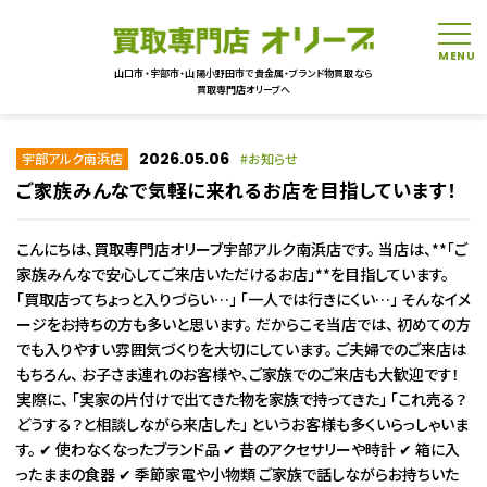
tog
山口市・宇部市・山陽小野田市で貴金属・ブランド物買取なら
買取専門店オリーブへ
2026.05.06
宇部アルク南浜店
お知らせ
ご家族みんなで気軽に来れるお店を目指しています！
こんにちは、買取専門店オリーブ宇部アルク南浜店です。 当店は、**「ご
家族みんなで安心してご来店いただけるお店」**を目指しています。
「買取店ってちょっと入りづらい…」 「一人では行きにくい…」 そんなイメ
ージをお持ちの方も多いと思います。 だからこそ当店では、 初めての方
でも入りやすい雰囲気づくりを大切にしています。 ご夫婦でのご来店は
もちろん、 お子さま連れのお客様や、ご家族でのご来店も大歓迎です！
実際に、 「実家の片付けで出てきた物を家族で持ってきた」 「これ売る？
どうする？と相談しながら来店した」 というお客様も多くいらっしゃいま
す。 ✔ 使わなくなったブランド品 ✔ 昔のアクセサリーや時計 ✔ 箱に入
ったままの食器 ✔ 季節家電や小物類 ご家族で話しながらお持ちいた