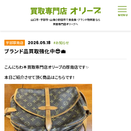
tog
山口市・宇部市・山陽小野田市で貴金属・ブランド物買取なら
買取専門店オリーブへ
2026.05.18
宇部厚南店
お知らせ
ブランド品買取強化中😎💼
こんにちわ🌟買取専門店オリーブの厚南店です✨
本日ご紹介させて頂く商品はこちらです！