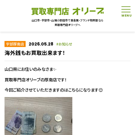
tog
山口市・宇部市・山陽小野田市で貴金属・ブランド物買取なら
買取専門店オリーブへ
2026.05.28
宇部厚南店
お知らせ
海外銭もお買取出来ます！
山口県にお住いのみなさま✨
買取専門店オリーブの厚南店です！
今回ご紹介させていただきますのはこちらになります😊