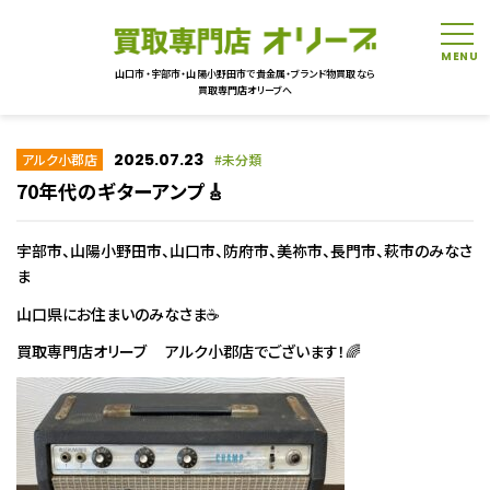
tog
山口市・宇部市・山陽小野田市で貴金属・ブランド物買取なら
買取専門店オリーブへ
2025.07.23
アルク小郡店
未分類
70年代のギターアンプ🎸
宇部市、山陽小野田市、山口市、防府市、美祢市、長門市、萩市のみなさ
ま
山口県にお住まいのみなさま☕
買取専門店オリーブ アルク小郡店でございます！🌈