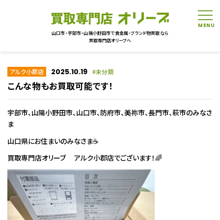
tog
山口市・宇部市・山陽小野田市で貴金属・ブランド物買取なら
買取専門店オリーブへ
2025.10.19
アルク小郡店
未分類
こんな物もお買取可能です！
宇部市、山陽小野田市、山口市、防府市、美祢市、長門市、萩市のみなさ
ま
山口県にお住まいのみなさま☕
買取専門店オリーブ アルク小郡店でございます！🌈