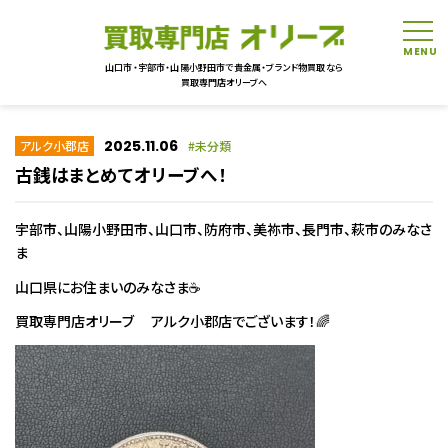
tog
山口市・宇部市・山陽小野田市で貴金属・ブランド物買取なら
買取専門店オリーブへ
2025.11.06
アルク小郡店
未分類
古銭はまとめてオリーブへ！
宇部市、山陽小野田市、山口市、防府市、美祢市、長門市、萩市のみなさ
ま
山口県にお住まいのみなさま☕
買取専門店オリーブ アルク小郡店でございます！🌈