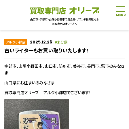
tog
山口市・宇部市・山陽小野田市で貴金属・ブランド物買取なら
買取専門店オリーブへ
2025.12.26
アルク小郡店
未分類
古いライターもお買い取りいたします！
宇部市、山陽小野田市、山口市、防府市、美祢市、長門市、萩市のみなさ
ま
山口県にお住まいのみなさま
買取専門店オリーブ アルク小郡店でございます！