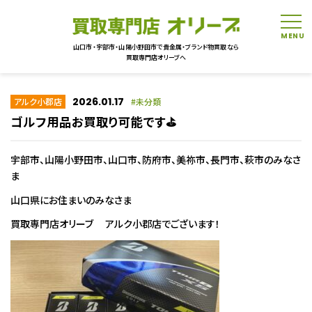
tog
山口市・宇部市・山陽小野田市で貴金属・ブランド物買取なら
買取専門店オリーブへ
2026.01.17
アルク小郡店
未分類
ゴルフ用品お買取り可能です⛳
宇部市、山陽小野田市、山口市、防府市、美祢市、長門市、萩市のみなさ
ま
山口県にお住まいのみなさま
買取専門店オリーブ アルク小郡店でございます！